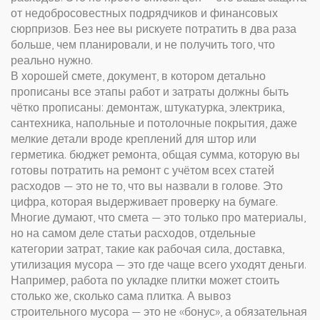
от недобросовестных подрядчиков и финансовых
сюрпризов
. Без нее вы рискуете потратить в два раза
больше, чем планировали, и не получить того, что
реально нужно.
В хорошей
смете
,
документ, в котором детально
прописаны все этапы работ и затраты
должны быть
чётко прописаны: демонтаж, штукатурка, электрика,
сантехника, напольные и потолочные покрытия, даже
мелкие детали вроде креплений для штор или
герметика.
бюджет ремонта
,
общая сумма, которую вы
готовы потратить на ремонт с учётом всех статей
расходов
— это не то, что вы назвали в голове. Это
цифра, которая выдерживает проверку на бумаге.
Многие думают, что смета — это только про материалы,
но на самом деле
статьи расходов
,
отдельные
категории затрат, такие как рабочая сила, доставка,
утилизация мусора
— это где чаще всего уходят деньги.
Например, работа по укладке плитки может стоить
столько же, сколько сама плитка. А вывоз
строительного мусора — это не «бонус», а обязательная