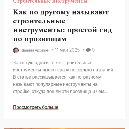
Строительные инструменты
Как по другому называют
строительные
инструменты: простой гид
по прозвищам
11 мая 2025
0
Даниил Архипов
Зачастую одни и те же строительные
инструменты имеют сразу несколько названий.
В статье рассказывается, как по-разному
называют популярные инструменты на
стройке, откуда пошли эти прозвища и чем
такие разговорные имена отличаются от
официальных. Советы помогут не запутаться в
Просмотреть больше
терминах и чувствовать себя увереннее среди
опытных мастеров. Всё просто, понятно и с
примерами из жизни. Здесь найдутся лайфхаки