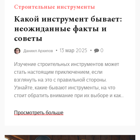
Строительные инструменты
Какой инструмент бывает:
неожиданные факты и
советы
13 мар 2025
0
Даниил Архипов
Изучение строительных инструментов может
стать настоящим приключением, если
взглянуть на это с правильной стороны.
Узнайте, какие бывают инструменты, на что
стоит обратить внимание при их выборе и как
их правильно хранить для длительной службы.
Рассмотрим несколько удивительных фактов,
Просмотреть больше
связанных с их использованием, и обнаружим,
что инструменты могут облегчить не только
профессиональную стройку, но и