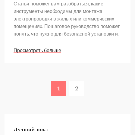
Статья поможет вам разобраться, какие
инструменты необходимы для монтажа
электропроводки в жилых или коммерческих
помещениях. Пошаговое руководство поможет
понять, что нужно для безопасной установки и
поддержания электросети. Здесь рассмотрены
основные инструменты, такие как кабелерезы,
Просмотреть больше
тестеры напряжения, а также специфические
устройства, без которых не обойтись. Также
будут даны советы по выбору качественных
инструментов и их безопасному
использованию. Читатель узнает о
1
2
современных новинках на рынке инструментов
и их значении для электромонтажа.
Лучший пост