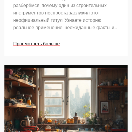
разберёмся, почему один из строительных
инструментов неспроста заслужил этот
неофициальный титул. Узнаете историю,
реальное применение, неожиданные факты и
советы по выбору. В статье простой и
понятный язык, никакой воды. Будет интересно
Просмотреть больше
даже тем, кто уже давно работает руками.