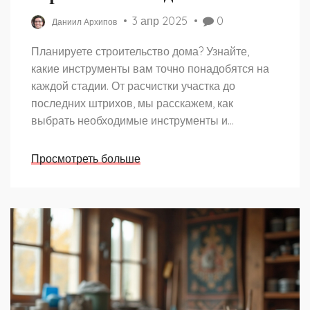
3 апр 2025
0
Даниил Архипов
Планируете строительство дома? Узнайте,
какие инструменты вам точно понадобятся на
каждой стадии. От расчистки участка до
последних штрихов, мы расскажем, как
выбрать необходимые инструменты и
сэкономить время и нервы. Поделимся
советами по выбору производителей и
Просмотреть больше
оптимальному набору для домашнего мастера.