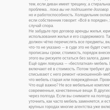
тем, если диван имеет трещину, а стиральна
проблема…
пока вы не подпишете договор
но и работоспособность. Холодильник охлаж
если собственник говорит: «Всё в порядке»,
случай спора.
Не забудьте про
договор аренды жилья
,
юри
использования жилья и его содержимого
. Т
должен чётко перечислять все предметы, вк
что-то не указано — в суде это не будет сч
прописаны сроки, стоимость, порядок внесе
этого вы рискуете остаться без залога, даже
Ещё один ловушка — «бесплатная» мебель. 
включают её в стоимость. Потом требуют до
списывают с него ремонт «изношенной» мебе
что мебель старая или повреждённая. Прове
Что ещё важно? Не все мебельные комплек
современные, качественные вещи. В других
через полгода. Если вы снимаете на полгода
уточнить, как часто мебель заменяется, и ес
крупных городах многие агентства уже вкл