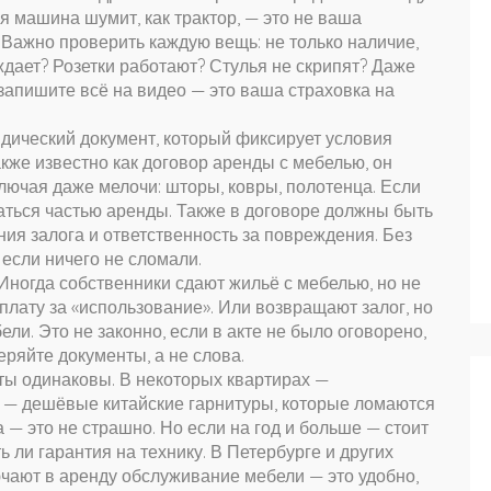
я машина шумит, как трактор, — это не ваша
. Важно проверить каждую вещь: не только наличие,
дает? Розетки работают? Стулья не скрипят? Даже
 запишите всё на видео — это ваша страховка на
дический документ, который фиксирует условия
акже известно как
договор аренды с мебелью
, он
лючая даже мелочи: шторы, ковры, полотенца. Если
итаться частью аренды. Также в договоре должны быть
ния залога и ответственность за повреждения. Без
 если ничего не сломали.
Иногда собственники сдают жильё с мебелью, но не
плату за «использование». Или возвращают залог, но
ли. Это не законно, если в акте не было оговорено,
ряйте документы, а не слова.
ты одинаковы. В некоторых квартирах —
 — дешёвые китайские гарнитуры, которые ломаются
 — это не страшно. Но если на год и больше — стоит
ть ли гарантия на технику. В Петербурге и других
ючают в аренду обслуживание мебели — это удобно,