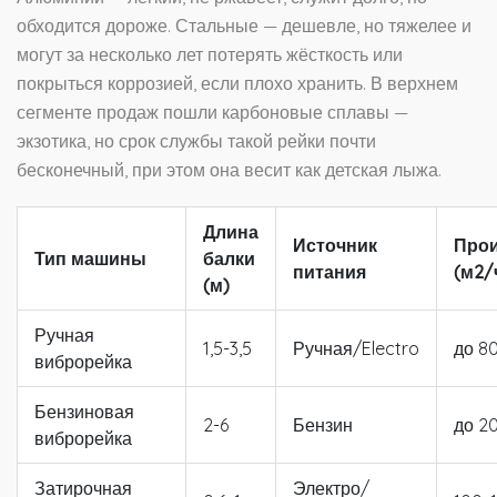
обходится дороже. Стальные — дешевле, но тяжелее и
могут за несколько лет потерять жёсткость или
покрыться коррозией, если плохо хранить. В верхнем
сегменте продаж пошли карбоновые сплавы —
экзотика, но срок службы такой рейки почти
бесконечный, при этом она весит как детская лыжа.
Длина
Источник
Прои
Тип машины
балки
питания
(м2/
(м)
Ручная
1,5-3,5
Ручная/Electro
до 8
виброрейка
Бензиновая
2-6
Бензин
до 2
виброрейка
Затирочная
Электро/