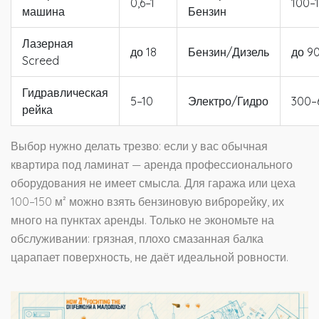
0,6–1
100–
машина
Бензин
Лазерная
до 18
Бензин/Дизель
до 9
Screed
Гидравлическая
5–10
Электро/Гидро
300–
рейка
Выбор нужно делать трезво: если у вас обычная
квартира под ламинат — аренда профессионального
оборудования не имеет смысла. Для гаража или цеха
100–150 м² можно взять бензиновую виброрейку, их
много на пунктах аренды. Только не экономьте на
обслуживании: грязная, плохо смазанная балка
царапает поверхность, не даёт идеальной ровности.