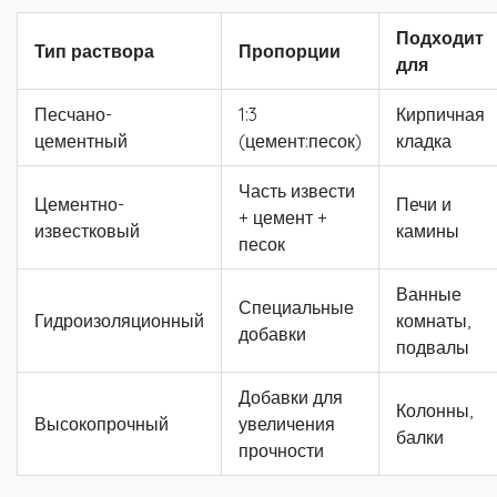
Подходит
Тип раствора
Пропорции
для
Песчано-
1:3
Кирпичная
цементный
(цемент:песок)
кладка
Часть извести
Цементно-
Печи и
+ цемент +
известковый
камины
песок
Ванные
Специальные
Гидроизоляционный
комнаты,
добавки
подвалы
Добавки для
Колонны,
Высокопрочный
увеличения
балки
прочности