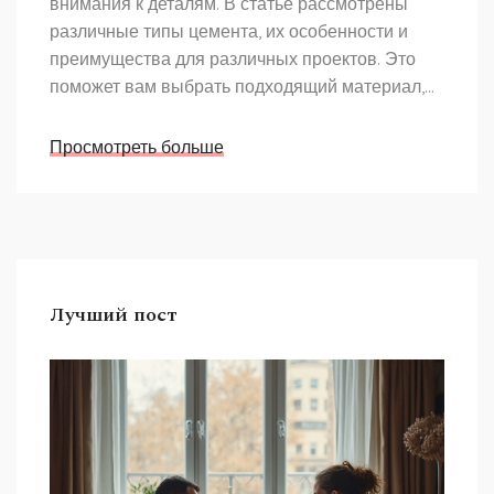
внимания к деталям. В статье рассмотрены
различные типы цемента, их особенности и
преимущества для различных проектов. Это
поможет вам выбрать подходящий материал,
исходя из условий и задач строительства.
Также представлены практические советы по
Просмотреть больше
правильному хранению и использованию
цемента. Узнайте, какой цемент будет
оптимальным выбором для вашего проекта.
Лучший пост