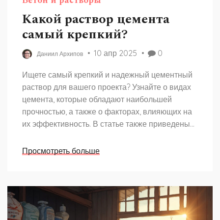
Бетон и растворы
Какой раствор цемента
самый крепкий?
10 апр 2025
0
Даниил Архипов
Ищете самый крепкий и надежный цементный
раствор для вашего проекта? Узнайте о видах
цемента, которые обладают наибольшей
прочностью, а также о факторах, влияющих на
их эффективность. В статье также приведены
полезные советы по приготовлению и
применению цементных смесей для
Просмотреть больше
достижения наилучших результатов. Разбираем
тонкости, чтобы ваш строительный проект был
выполнен на высшем уровне.