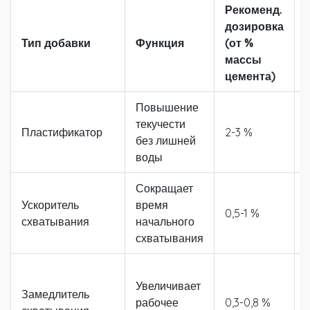
Рекоменд.
дозировка
Тип добавки
Функция
(от %
массы
цемента)
Повышение
текучести
Пластификатор
2-3 %
без лишней
воды
Сокращает
Ускоритель
время
0,5-1 %
схватывания
начального
схватывания
Увеличивает
Замедлитель
рабочее
0,3-0,8 %