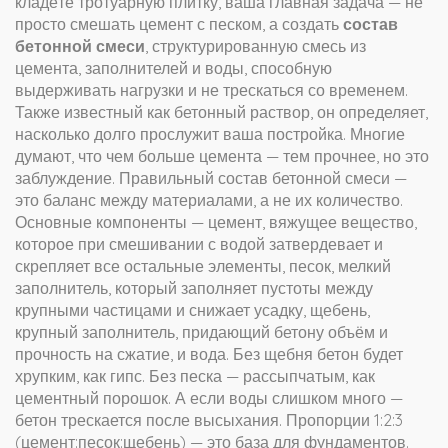
кладёте тротуарную плитку, ваша главная задача — не
просто смешать цемент с песком, а создать
состав
бетонной смеси
,
структурированную смесь из
цемента, заполнителей и воды, способную
выдерживать нагрузки и не трескаться со временем
.
Также известный как
бетонный раствор
, он определяет,
насколько долго прослужит ваша постройка
. Многие
думают, что чем больше цемента — тем прочнее, но это
заблуждение. Правильный состав бетонной смеси —
это баланс между материалами, а не их количество.
Основные компоненты —
цемент
,
вяжущее вещество,
которое при смешивании с водой затвердевает и
скрепляет все остальные элементы
,
песок
,
мелкий
заполнитель, который заполняет пустоты между
крупными частицами и снижает усадку
,
щебень
,
крупный заполнитель, придающий бетону объём и
прочность на сжатие
, и вода. Без щебня бетон будет
хрупким, как гипс. Без песка — рассыпчатым, как
цементный порошок. А если воды слишком много —
бетон трескается после высыхания. Пропорции 1:2:3
(цемент:песок:щебень) — это база для фундаментов.