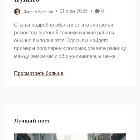
21 июн 2025
0
Даниил Архипов
Статья подробно объясняет, что считается
ремонтом бытовой техники и какие работы
обычно выполняются. Здесь вы найдете
примеры популярных поломок, узнаете разницу
между ремонтом и обслуживанием, а также
получите советы по самостоятельной
диагностике. Материал будет полезен тем, кто
Просмотреть больше
хочет разобраться, когда можно починить
технику самому, а когда стоит обращаться к
специалисту. Узнайте, как выбрать хороший
сервис и не нарваться на бессмысленные
траты.
Лучший пост