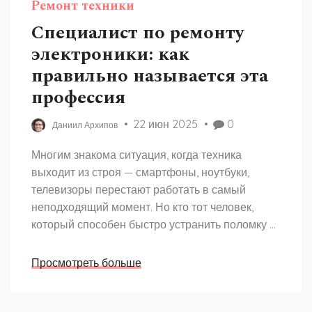
Ремонт техники
Специалист по ремонту
электроники: как
правильно называется эта
профессия
22 июн 2025
0
Даниил Архипов
Многим знакома ситуация, когда техника
выходит из строя — смартфоны, ноутбуки,
телевизоры перестают работать в самый
неподходящий момент. Но кто тот человек,
который способен быстро устранить поломку и
вернуть устройство к жизни? В статье
разбираемся, как на самом деле называется
Просмотреть больше
специалист по ремонту электроники, какие у
него обязанности, где он обучается и что важно
знать при выборе такого мастера. Расскажем