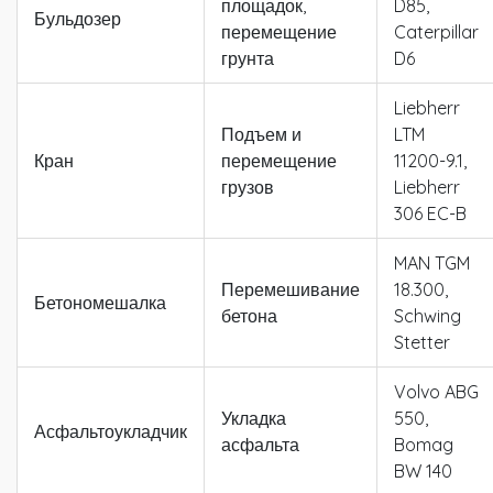
площадок,
D85,
Бульдозер
перемещение
Caterpillar
грунта
D6
Liebherr
Подъем и
LTM
Кран
перемещение
11200-9.1,
грузов
Liebherr
306 EC-B
MAN TGM
Перемешивание
18.300,
Бетономешалка
бетона
Schwing
Stetter
Volvo ABG
Укладка
550,
Асфальтоукладчик
асфальта
Bomag
BW 140