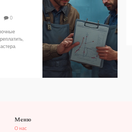
0
арочные
ереплатить,
астера.
Меню
О нас