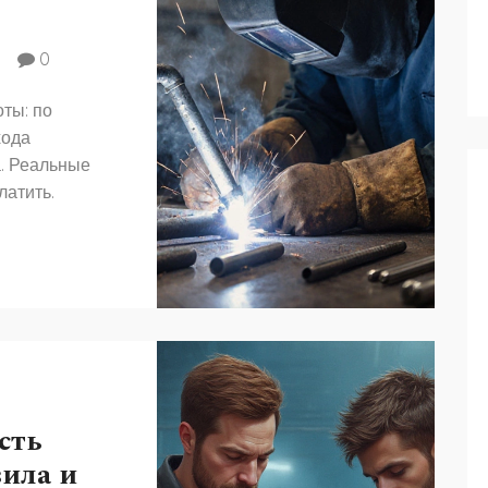
0
ты: по
хода
. Реальные
латить.
сть
вила и