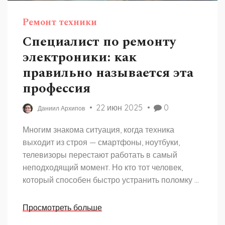
Ремонт техники
Специалист по ремонту
электроники: как
правильно называется эта
профессия
22 июн 2025
0
Даниил Архипов
Многим знакома ситуация, когда техника
выходит из строя — смартфоны, ноутбуки,
телевизоры перестают работать в самый
неподходящий момент. Но кто тот человек,
который способен быстро устранить поломку и
вернуть устройство к жизни? В статье
разбираемся, как на самом деле называется
Просмотреть больше
специалист по ремонту электроники, какие у