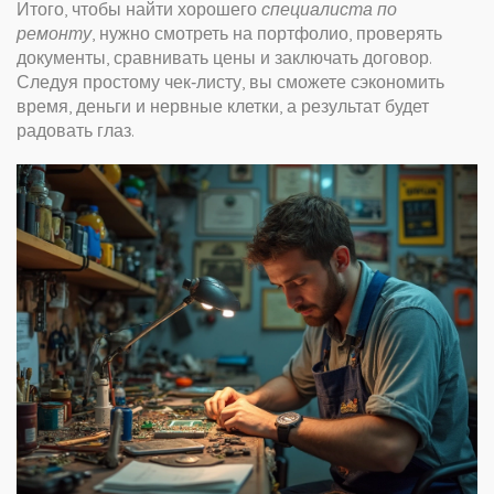
Итого, чтобы найти хорошего
специалиста по
ремонту
, нужно смотреть на портфолио, проверять
документы, сравнивать цены и заключать договор.
Следуя простому чек‑листу, вы сможете сэкономить
время, деньги и нервные клетки, а результат будет
радовать глаз.