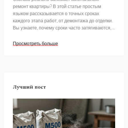
ремонт квартиры? В этой статье простым
языком рассказывается о точных сроках
каждого этапа работ, от демонтажа до отделки.
Вы узнаете, почему сроки часто затягиваются, и
как этого избежать. Приведены практические
советы, чтобы ремонт не вышел из-под
Просмотреть больше
контроля. Даже если планируете ремонт
впервые, вы поймёте, как подготовиться и что
учитывать при расчёте времени.
Лучший пост