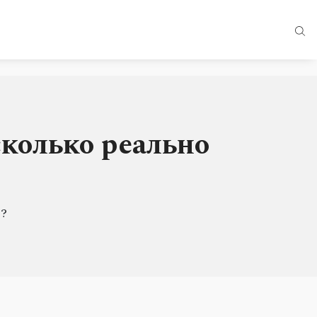
сколько реально
ё?