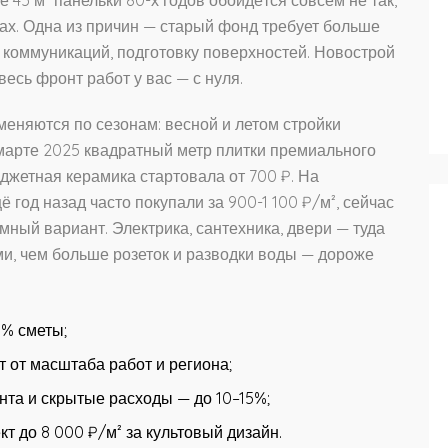
нах. Одна из причин — старый фонд требует больше
 коммуникаций, подготовку поверхностей. Новострой
весь фронт работ у вас — с нуля.
меняются по сезонам: весной и летом стройки
 марте 2025 квадратный метр плитки премиального
джетная керамика стартовала от 700 ₽. На
 год назад часто покупали за 900-1 100 ₽/м², сейчас
ромный вариант. Электрика, сантехника, двери — туда
ми, чем больше розеток и разводки воды — дороже
0% сметы;
т от масштаба работ и региона;
нта и скрытые расходы — до 10–15%;
кт до 8 000 ₽/м² за культовый дизайн.