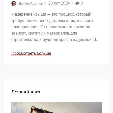
20 окт 2024
0
Даниил Архипов
Измерение крыши — это процесс, который
требует внимания к деталям и тщательного
планирования. От правильности расчетов
зависит, хватит ли материалов для
строительства и будет ли крыша надёжной. В
статье рассматриваются этапы измерения,
лучшие инструменты для работы, а также
Просмотреть больше
советы по экономии денег на кровельных
материалах. Читатели узнают об особенностях
измерения разных типов крыш и получат
полезные практические рекомендации.
Лучший пост