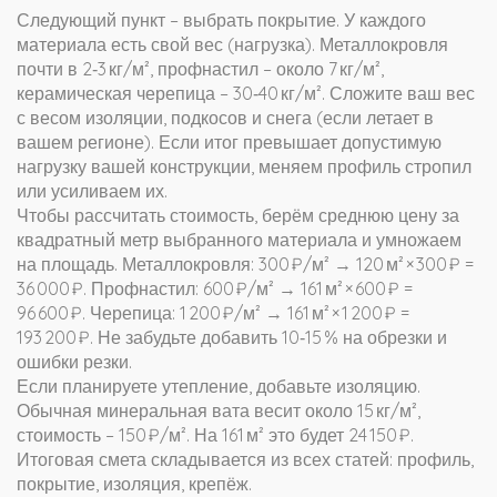
Следующий пункт – выбрать покрытие. У каждого
материала есть свой вес (нагрузка). Металлокровля
почти в 2‑3 кг/м², профнастил – около 7 кг/м²,
керамическая черепица – 30‑40 кг/м². Сложите ваш вес
с весом изоляции, подкосов и снега (если летает в
вашем регионе). Если итог превышает допустимую
нагрузку вашей конструкции, меняем профиль стропил
или усиливаем их.
Чтобы рассчитать стоимость, берём среднюю цену за
квадратный метр выбранного материала и умножаем
на площадь. Металлокровля: 300 ₽/м² → 120 м² × 300 ₽ =
36 000 ₽. Профнастил: 600 ₽/м² → 161 м² × 600 ₽ =
96 600 ₽. Черепица: 1 200 ₽/м² → 161 м² × 1 200 ₽ =
193 200 ₽. Не забудьте добавить 10‑15 % на обрезки и
ошибки резки.
Если планируете утепление, добавьте изоляцию.
Обычная минеральная вата весит около 15 кг/м²,
стоимость – 150 ₽/м². На 161 м² это будет 24 150 ₽.
Итоговая смета складывается из всех статей: профиль,
покрытие, изоляция, крепёж.