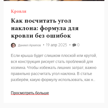
Кровля
Как посчитать угол
наклона: формула для
кровли без ошибок
19 апр 2025
0
Даниил Архипов
Если крыша будет слишком плоской или крутой,
вся конструкция рискует стать проблемой для
хозяина. Чтобы избежать лишних затрат, важно
правильно рассчитать угол наклона. В статье
разберём, какую формулу использовать, как не
запутаться с числами и что реально повлияет
на долговечность вашей крыши. Поговорим о
Просмотреть больше
нюансах для разных типов кровельных
материалов. Такой подход поможет даже