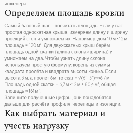
инженера.
Определяем площадь кровли
Самый базовый шаг – посчитать площадь. Если у вас
простая односкатная крыша, измеряем длину и ширину
проекций стен и умножаем их. Например, дом 10 м × 12 м:
площадь = 120 м². Для двухскатных крыш берём
площадь одной скатки (длина склона × ширина) и
умножаем на два. Чтобы узнать длину склона,
используем простую формулу: корень из суммы
квадрата пролёта и квадрата высоты конька. Если
высота 3 м, а пролет 6 м, то скат = √(6²+3²)=≈6,7 м.
Площадь одной скатки = 6,7 м × 12 м ≈ 80,4 м², общая
площадь ≈ 161 м².
Запишите полученные цифры, они понадобятся
дальше для расчёта профиля, черепицы и изоляции.
Как выбрать материал и
учесть нагрузку