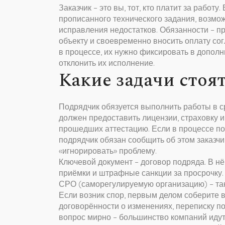
Заказчик – это вы, тот, кто платит за рабо
прописанного технического задания, возмож
исправления недостатков. Обязанности – пр
объекту и своевременно вносить оплату со
в процессе, их нужно фиксировать в допол
отклонить их исполнение.
Какие задачи стоя
Подрядчик обязуется выполнить работы в ср
должен предоставить лицензии, страховку и
прошедших аттестацию. Если в процессе п
подрядчик обязан сообщить об этом заказчи
«игнорировать» проблему.
Ключевой документ – договор подряда. В нё
приёмки и штрафные санкции за просрочку. 
СРО (саморегулируемую организацию) – та
Если возник спор, первым делом соберите в
договорённости о изменениях, переписку п
вопрос мирно – большинство компаний идут 