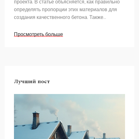
проекта. В статье объясняется, как правильно
определять пропорции этих материалов для
создания качественного бетона. Также
приводятся интересные факты об
использовании различных видов песка и
Просмотреть больше
гравия. Узнайте, как проверенные методы
помогут избежать ошибок и получить нужный
результат.
Лучший пост