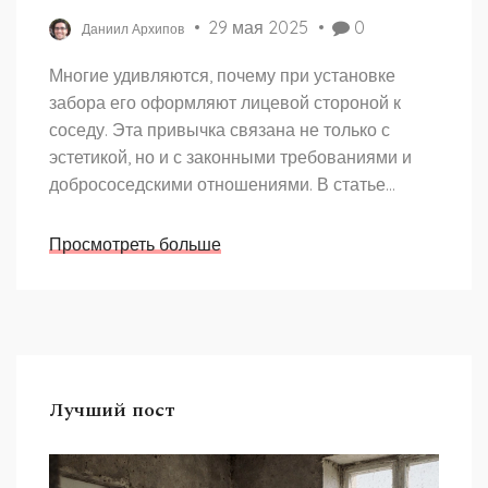
29 мая 2025
0
Даниил Архипов
Многие удивляются, почему при установке
забора его оформляют лицевой стороной к
соседу. Эта привычка связана не только с
эстетикой, но и с законными требованиями и
добрососедскими отношениями. В статье
рассказывается о юридических нюансах,
практических советах и бытовых ситуациях,
Просмотреть больше
которые можно встретить при строительстве
забора. Узнайте, как не испортить отношения с
соседями и избежать проблем с законом,
выбирая правильную сторону для установки
забора.
Лучший пост