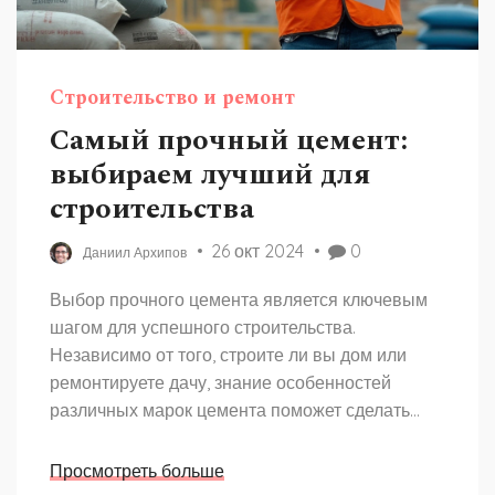
Строительство и ремонт
Самый прочный цемент:
выбираем лучший для
строительства
26 окт 2024
0
Даниил Архипов
Выбор прочного цемента является ключевым
шагом для успешного строительства.
Независимо от того, строите ли вы дом или
ремонтируете дачу, знание особенностей
различных марок цемента поможет сделать
оптимальный выбор. В статье рассмотрены
основные характеристики цемента, советы по
Просмотреть больше
выбору различных марок и их особенностях, а