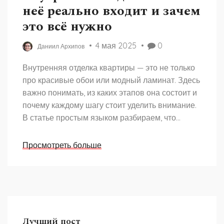
неё реально входит и зачем
это всё нужно
4 мая 2025
0
Даниил Архипов
Внутренняя отделка квартиры — это не только
про красивые обои или модный ламинат. Здесь
важно понимать, из каких этапов она состоит и
почему каждому шагу стоит уделить внимание.
В статье простым языком разбираем, что
именно входит во внутреннюю отделку, какие
материалы и работы понадобятся, и как не
Просмотреть больше
потратить лишнего. Поделимся полезными
советами, чтобы финальный результат
радовал, а время ремонта не стало пыткой.
Учитываем реальные нюансы, с которыми
сталкивается каждый, кто хоть раз делал
ремонт.
Лучший пост