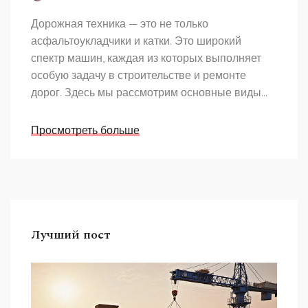
Дорожная техника — это не только
асфальтоукладчики и катки. Это широкий
спектр машин, каждая из которых выполняет
особую задачу в строительстве и ремонте
дорог. Здесь мы рассмотрим основные виды
техники и их функции, а также поделимся
полезными советами для их использования.
Просмотреть больше
Лучший пост