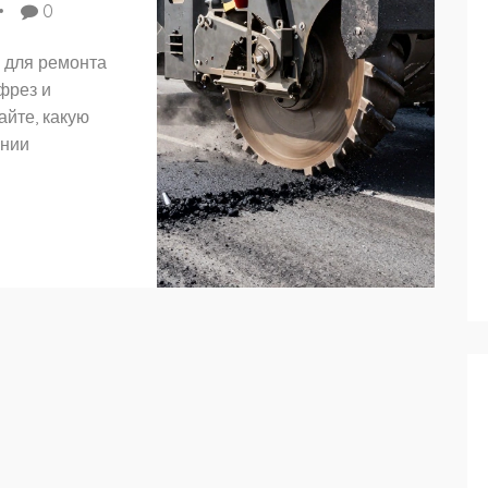
0
 для ремонта
фрез и
айте, какую
ании