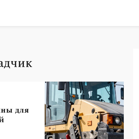
ладчик
ины для
й