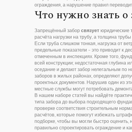
ограждения, а нарушение правил переводит
Что нужно знать о
Запрещённый забор
связует
юридические т
расчёта нагрузки на трубу, а толщина труб
Если труба слишком тонкая, нагрузка от ве
предельные показатели – это приводит к де
отмеченным в инспекциях. Кроме того, фун
всей конструкции; недостаточная глубина и
оседание и делают забор нелегальным по н
заборов в жилых районах, определяют допу
проектных документов. Нарушив один из эти
местные службы могут потребовать демонт
В нашем наборе статей вы найдёте практич
типа забора до выбора подходящего фундаме
проверке соответствия строительным норм
расчётов, которые помогут избежать штрафо
подборке, чтобы вы могли быстро оценить, 
правильно спроектировать ограждение и как