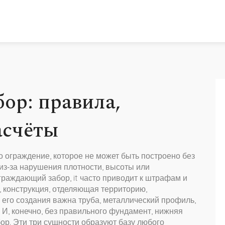
ор: правила,
асчёты
о ограждение, которое не может быть построено без
из‑за нарушения плотности, высоты или
граждающий забор
, it часто приводит к штрафам и
,
конструкция, отделяющая территорию,
я его создания важна
труба
,
металлический профиль,
. И, конечно, без правильного
фундамент
,
нижняя
бор
. Эти три сущности образуют базу любого