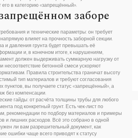
 его в категорию «запрещённый».
 запрещённом заборе
ребования и технические параметры: он требует
ы напрямую влияет на прочность заборной секции.
тра и давления грунта будет превышать её
формации и, в конечном итоге, к нарушениям,
дамент должен выдерживать суммарную нагрузку от
ли несоответствие бетонной смеси ускоряют
ормативам. Правила строительства граничат высоту
стимый тип материалов и требуют согласования
х пунктов, вы получаете статус «запрещённый», а
аж без компенсации.
еские гайды: от расчёта толщины трубы для любого
нта под конкретный грунт. Есть чек‑лист по
ам, рекомендации по подбору материалов и примеры
в и лишних расходов. Всё это собрано в одной
нужен ли вам разрешительный документ, как
ие ошибки чаще всего приводят к статусу