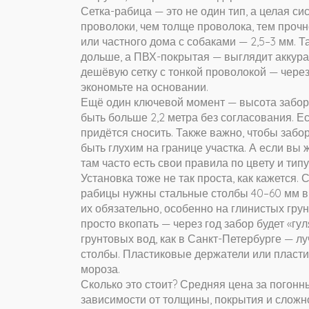
Сетка-рабица — это не один тип, а целая с
проволоки
,
чем толще проволока, тем прочн
или частного дома с собаками — 2,5–3 мм. Т
дольше, а ПВХ-покрытая — выглядит аккура
дешёвую сетку с тонкой проволокой — через 
экономьте на основании.
Ещё один ключевой момент —
высота забо
быть больше 2,2 метра без согласования
. Е
придётся сносить. Также важно, чтобы забо
быть глухим на границе участка. А если вы
там часто есть свои правила по цвету и тип
Установка тоже не так проста, как кажется. 
рабицы нужны стальные столбы 40–60 мм в д
их обязательно, особенно на глинистых гру
просто вкопать — через год забор будет «гу
грунтовых вод, как в Санкт-Петербурге —
столбы. Пластиковые держатели или пласти
мороза.
Сколько это стоит? Средняя цена за погонны
зависимости от толщины, покрытия и сложн