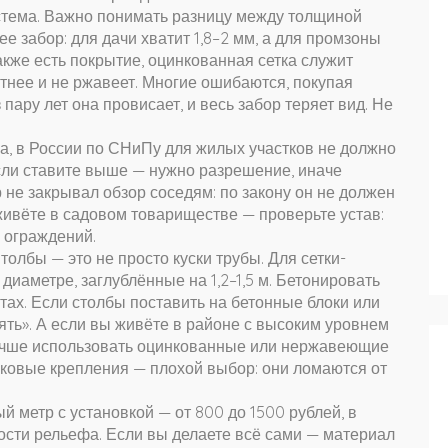
истема. Важно понимать разницу между
толщиной
ее забор
: для дачи хватит 1,8–2 мм, а для промзоны
акже есть
покрытие
,
оцинкованная сетка служит
тнее и не ржавеет
. Многие ошибаются, покупая
пару лет она провисает, и весь забор теряет вид. Не
ра
,
в России по СНиПу для жилых участков не должно
сли ставите выше — нужно разрешение, иначе
р не закрывал обзор соседям: по закону он не должен
 живёте в садовом товариществе — проверьте устав:
у ограждений.
Столбы — это не просто куски трубы. Для сетки-
иаметре, заглублённые на 1,2–1,5 м. Бетонировать
нтах. Если столбы поставить на бетонные блоки или
лять». А если вы живёте в районе с высоким уровнем
 лучше использовать оцинкованные или нержавеющие
ковые крепления — плохой выбор: они ломаются от
й метр с установкой — от 800 до 1500 рублей, в
ости рельефа. Если вы делаете всё сами — материал