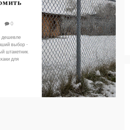
номить
0
о дешевле
учший выбор -
ый штакетник.
хаки для