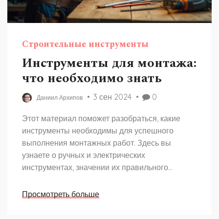
Строительные инструменты
Инструменты для монтажа:
что необходимо знать
3 сен 2024
0
Даниил Архипов
Этот материал поможет разобраться, какие
инструменты необходимы для успешного
выполнения монтажных работ. Здесь вы
узнаете о ручных и электрических
инструментах, значении их правильного
выбора и советы по их использованию.
Полезная информация для профессионалов и
Просмотреть больше
любителей, стремящихся к высокой
результативности в строительных проектах.