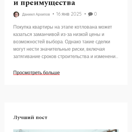
и преимущества
16 янв 2025
0
Даниил Архипов
Покупка квартиры на этапе котлована может
казаться заманчивой из-за низкой цены и
возможностей выбора. Однако такие сделки
могут нести значительные риски, включая
затягивание сроков строительства и изменение
проекта. Потенциальные покупатели должны
быть хорошо осведомлены о возможных
Просмотреть больше
подводных камнях при принятии таких
решений. По мере анализа ситуации
становится очевидно, что важно как можно
больше знать о застройщике и его репутации.
Лучший пост