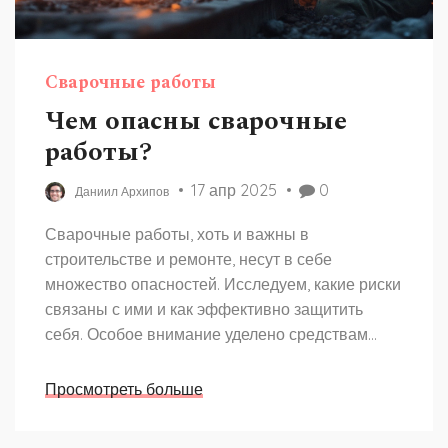
Сварочные работы
Чем опасны сварочные
работы?
17 апр 2025
0
Даниил Архипов
Сварочные работы, хоть и важны в
строительстве и ремонте, несут в себе
множество опасностей. Исследуем, какие риски
связаны с ими и как эффективно защитить
себя. Особое внимание уделено средствам
защиты, правовым аспектам и профилактике
травматизма. Знания о том, как правильно
Просмотреть больше
управлять рисками, могут значительно
уменьшить количество несчастных случаев.