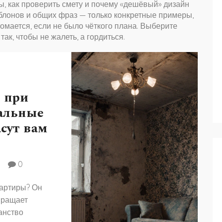
ты, как проверить смету и почему «дешёвый» дизайн
аблонов и общих фраз — только конкретные примеры,
 ломается, если не было чёткого плана. Выберите
к, чтобы не жалеть, а гордиться.
 при
еальные
сут вам
0
вартиры? Он
вращает
анство