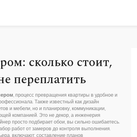
ром: сколько стоит,
 не переплатить
нером
,
процесс превращения квартиры в удобное и
профессионала
. Также известный как
дизайн
етов и мебели, но и планировку, коммуникации,
яющей компанией
. Это не декор, а инженерия
айнер просто подбирает обои, вы сильно ошибаетесь.
абор работ от замеров до контроля выполнения
.
ьера
, включают: составление планов