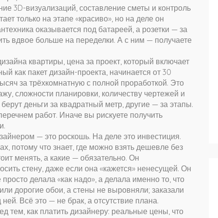
ние 3D-визуализаций, составление сметы и контроль
тает только на этапе «красиво», но на деле он
нтехника оказывается под батареей, а розетки — за
ть вдвое больше на переделки. А с ним — получаете
дизайна квартиры
,
цена за проект, который включает
тный как
пакет дизайн-проекта
, начинается от 30
тысяч за трёхкомнатную с полной проработкой
. Это
ажу, сложности планировки, количеству чертежей и
ерут деньги за квадратный метр, другие — за этапы.
перечнем работ. Иначе вы рискуете получить
и.
зайнером — это роскошь. На деле это инвестиция.
х, потому что знает, где можно взять дешевле без
тоит менять, а какие — обязательно. Он
осить стену, даже если она «кажется» ненесущей. Он
 просто делала «как надо», а делала именно то, что
пили дорогие обои, а стены не выровняли; заказали
ней. Всё это — не брак, а отсутствие плана.
ед тем, как платить дизайнеру: реальные цены, что