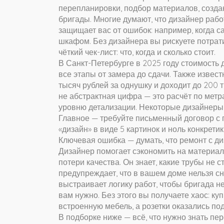
перепланировки, подбор материалов, созда
бригады
. Многие думают, что дизайнер рабо
защищает вас от ошибок: например, когда са
шкафом. Без дизайнера вы рискуете потрати
чёткий чек-лист: что, когда и сколько стоит.
В Санкт-Петербурге в 2025 году
стоимость 
все этапы от замера до сдачи
. Также извес
тысяч рублей за однушку и доходит до 200 
не абстрактная цифра — это расчёт по метр
уровню детализации. Некоторые дизайнеры б
Главное — требуйте письменный договор с 
«дизайн» в виде 5 картинок и ноль конкретик
Ключевая ошибка — думать, что ремонт с ди
Дизайнер помогает сэкономить на материала
потери качества. Он знает, какие трубы не с
предупреждает, что в вашем доме нельзя сн
выстраивает логику работ, чтобы бригада не
вам нужно. Без этого вы получаете хаос: ку
встроенную мебель, а розетки оказались под 
В подборке ниже — всё, что нужно знать пер