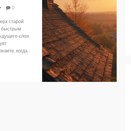
0
ерх старой
и быстрым
ыдущего слоя.
ует
наете, когда
нты стоит
 Эти
ных затрат и
ши своего