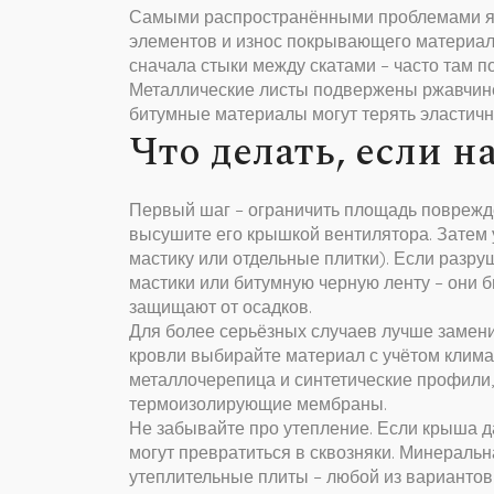
Самыми распространёнными проблемами яв
элементов и износ покрывающего материала
сначала стыки между скатами – часто там 
Металлические листы подвержены ржавчине,
битумные материалы могут терять эластично
Что делать, если 
Первый шаг – ограничить площадь поврежде
высушите его крышкой вентилятора. Затем 
мастику или отдельные плитки). Если разр
мастики или битумную черную ленту – они
защищают от осадков.
Для более серьёзных случаев лучше замен
кровли выбирайте материал с учётом клима
металлочерепица и синтетические профили,
термоизолирующие мембраны.
Не забывайте про утепление. Если крыша д
могут превратиться в сквозняки. Минераль
утеплительные плиты – любой из вариантов 