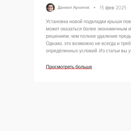
15 фев 2025
Даниил Архипов
Установка новой подкладки крыши пов
может оказаться более экономичным 
решением, чем полное удаление пред
Однако, это возможно не всегда и треб
опредёленных условий. Из статьи вы уз
это возможно, какие критические моме
учесть и советы по выбору материала.
Просмотреть больше
сведения помогут вам избежать ненуж
ошибок в процессе реконструкции кры
дома.