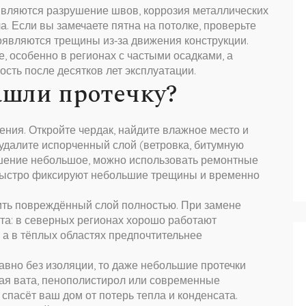
ляются разрушение швов, коррозия металлических
. Если вы замечаете пятна на потолке, проверьте
появляются трещины из‑за движения конструкции.
 особенно в регионах с частыми осадками, а
сть после десятков лет эксплуатации.
нашли протечку?
ния. Откройте чердак, найдите влажное место и
удалите испорченный слой (ветровка, битумную
ушение небольшое, можно использовать ремонтные
 быстро фиксируют небольшие трещины и временно
ить повреждённый слой полностью. При замене
та: в северных регионах хорошо работают
 а в тёплых областях предпочтительнее
авно без изоляции, то даже небольшие протечки
ная вата, пенополистирол или современные
спасёт ваш дом от потерь тепла и конденсата.