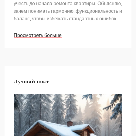
учесть до начала ремонта квартиры. Объясняю,
зачем понимать гармонию, функциональность и
баланс, чтобы избежать стандартных ошибок и
сделать квартиру комфортной и стильной.
Привожу конкретные советы для
Просмотреть больше
самостоятельного планирования. Рассказываю,
как подготовиться и продумать детали.
Материал подойдёт тем, кто хочет действовать
осознанно и экономить бюджет.
Лучший пост