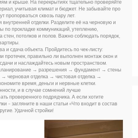
тиям и крыше. На перекрытиях тщательно проверяйте
ериал, учитывая климат и бюджет. Не забывайте про
т пропорваться сквозь пару лет.
 внутренней отделки. Разделите её на черновую и
ты по прокладке коммуникаций, утеплению,
а стен, потолков и полов. Важно соблюдать порядок,
вартиры.
а и сдача объекта. Пройдитесь по чек‑листу:
ли протечек, правильно ли выполнен монтаж окон и
‑сдачи и наслаждайтесь новым пространством.
к: планирование → разрешения → фундамент → стены
→ черновая отделка → чистовая отделка →
кономите время, деньги и нервные клетки.
нности, и в случае сомнений лучше
ать проверенного подрядчика. А если хотите
лки – загляните в наши статьи «Что входит в состав
ругие. Удачной стройки!