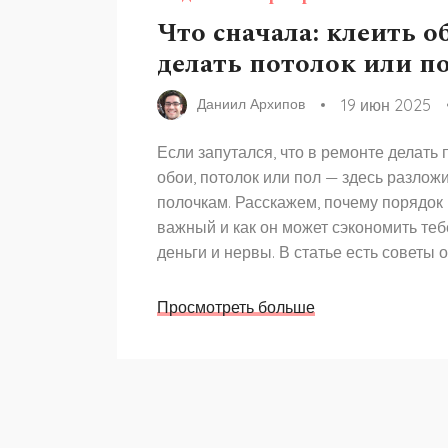
Что сначала: клеить о
делать потолок или п
19 июн 2025
Даниил Архипов
Если запутался, что в ремонте делать
обои, потолок или пол — здесь разлож
полочкам. Расскажем, почему порядок 
важный и как он может сэкономить теб
деньги и нервы. В статье есть советы о
лайфхаки и нюансы, о которых обычн
строители. Узнаешь, как избежать не
Просмотреть больше
затрат после ремонта. Читай дальше, 
попасть на лишние переделки и перекл