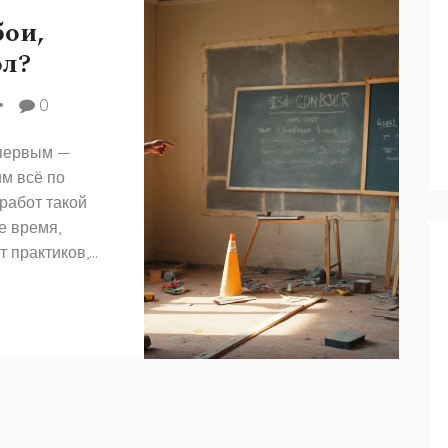
бои,
ол?
0
 первым —
им всё по
работ такой
е время,
т практиков,
о умалчивают
ожиданных
чтобы не
ейку обоев.