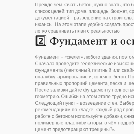
Прежде чем качать бетон, нужно знать, что 
список целей: тип дома, площадь, бюджет, 
документацией – разрешение на строительс
нюансы. На этом этапе удобно создать прос
легко сравнивать план с реальностью.
2️⃣ Фундамент и о
Фундамент – «скелет» любого здания, поэтом
Сначала проведите геодезические изыскани
фундамента (ленточный, плитный или свайн
опалубку, армирование и, конечно, бетон. П
правильных пропорций цемента, песка и щеб
После заливки дайте фундаменту полностью
геометрию. Ошибки на этом этапе трудно ис
Следующий пункт – возведение стен. Выбери
рекомендациям по кладке: каждый ряд пров
работе с бетоном используйте добавки, сн
полимерные пластификаторы, о чём подробн
цемент предотвращают трещины?».