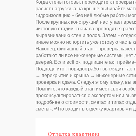
Когда стены готовы, переходите к перекры
расчёт нагрузки, а на крыше выбирайте мат
гидроизоляцию – без неё любые работы могу
После крупных конструкций наступает время
чистовую стадии: сначала проводятся рабо
выравниванию стен и полов. Затем – отделк
иначе можно испортить уже готовую часть к
Наконец, финишный этап – проверка качеств
работают ли все инженерные системы, нет 
дверей. Если всё ок, подпишите акт приёма
Подводя итог, порядок работ выглядит та
→ перекрытия и крыша → инженерные сети 
проверка и сдача. Следуя этому плану, вы э
Помните, что каждый этап имеет свои особе
проконсультироваться с экспертом или вызв
подробнее о стоимости, сметах и типах отде
сметы», «Что входит в отделку квартиры» и д
Отделка квартиры