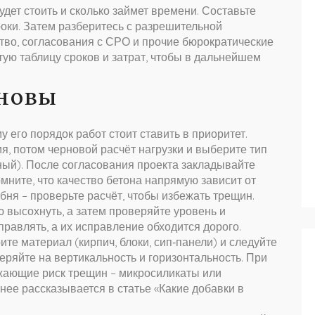
будет стоить и сколько займет времени. Составьте
сроки. Затем разберитесь с разрешительной
тво, согласования с СРО и прочие бюрократические
тую таблицу сроков и затрат, чтобы в дальнейшем
сновы
у его порядок работ стоит ставить в приоритет.
я, потом черновой расчёт нагрузки и выберите тип
ый). После согласования проекта закладывайте
омните, что качество бетона напрямую зависит от
ня – проверьте расчёт, чтобы избежать трещин.
 высохнуть, а затем проверяйте уровень и
правлять, а их исправление обходится дорого.
те материал (кирпич, блоки, сип‑панели) и следуйте
еряйте на вертикальность и горизонтальность. При
ижающие риск трещин – микросиликаты или
ее рассказывается в статье «Какие добавки в