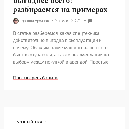
выгоднее всего:
разбираемся на примерах
25 мая 2025
0
Даниил Архипов
В статье разберёмся, какая спецтехника
действительно выгодна в эксплуатации и
почему. Обсудим, какие машины чаще всего
быстро окупаются, а также рекомендации по
выбору между покупкой и арендой. Простые
советы помогут не только понять рынок, но и
сэкономить деньги в будущем. Примеры из
Просмотреть больше
реального опыта и важные нюансы, о которых
мало кто говорит. После прочтения будет
понятнее, какую строительную машину стоит
брать для своих задач.
Лучший пост