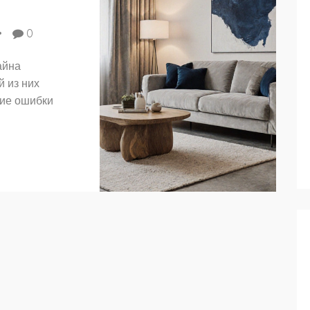
0
айна
й из них
кие ошибки