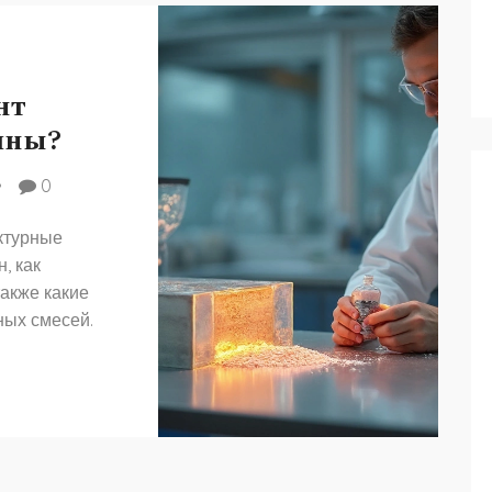
нт
ины?
0
уктурные
, как
также какие
ных смесей.