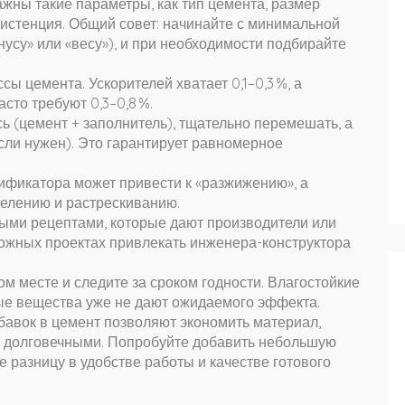
ажны такие параметры, как тип цемента, размер
систенция. Общий совет: начинайте с минимальной
нусу» или «весу»), и при необходимости подбирайте
ы цемента. Ускорителей хватает 0,1–0,3 %, а
сто требуют 0,3–0,8 %.
ь (цемент + заполнитель), тщательно перемешать, а
сли нужен). Это гарантирует равномерное
ификатора может привести к «разжижению», а
делению и растрескиванию.
выми рецептами, которые дают производители или
ожных проектах привлекать инженера-конструктора
ом месте и следите за сроком годности. Влагостойкие
ые вещества уже не дают ожидаемого эффекта.
бавок в цемент позволяют экономить материал,
ее долговечными. Попробуйте добавить небольшую
е разницу в удобстве работы и качестве готового