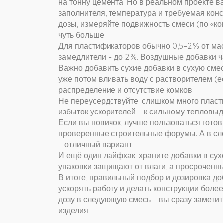
на тонну цемента. Но в реальном проекте в
заполнителя, температура и требуемая кон
дозы, измеряйте подвижность смеси (по «ко
чуть больше.
Для пластификаторов обычно 0,5–2 % от масс
замедлители – до 2 %. Воздушные добавки ча
Важно добавить сухие добавки в сухую смес
уже потом вливать воду с растворителем (е
распределение и отсутствие комков.
Не переусердствуйте: слишком много пласт
избыток ускорителей – к сильному тепловы
Если вы новичок, лучше пользоваться гото
проверенные строительные форумы. А в сл
– отличный вариант.
И ещё один лайфхак: храните добавки в сух
упаковки защищают от влаги, а просроченн
В итоге, правильный подбор и дозировка до
ускорять работу и делать конструкции бол
дозу в следующую смесь – вы сразу заметит
изделия.