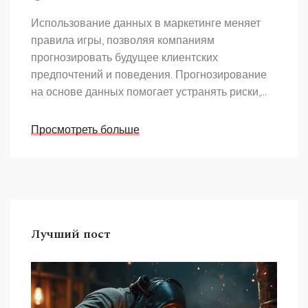
Использование данных в маркетинге меняет
правила игры, позволяя компаниям
прогнозировать будущее клиентских
предпочтений и поведения. Прогнозирование
на основе данных помогает устранять риски,
оптимизировать маркетинговые кампании и
достигать лучших результатов. Большинство
Просмотреть больше
успешных брендов интегрируют анализ данных
в свои стратегии для повышения
эффективности и конкурентоспособности. В
зависимости от собранной информации
маркетологи могут предвосхищать потребности
клиентов и увеличивать свои продажи. Статья
Лучший пост
раскрывает секреты успешного использования
данных в маркетинге.