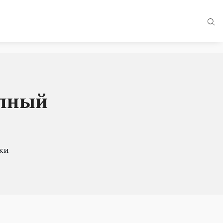
олный
ки