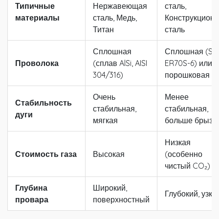
Типичные
Нержавеющая
сталь,
материалы
сталь, Медь,
Конструкцион
Титан
сталь
Сплошная
Сплошная (St3
Проволока
(сплав AlSi, AISI
ER70S-6) или
304/316)
порошковая
Очень
Менее
Стабильность
стабильная,
стабильная,
дуги
мягкая
больше брызг
Низкая
Стоимость газа
Высокая
(особенно
чистый CO₂)
Глубина
Широкий,
Глубокий, узки
провара
поверхностный