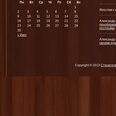
Пн
Вт
Ср
Чт
Пт
Сб
Вс
1
Ярослав к
2
3
4
5
6
7
8
9
10
11
12
13
14
15
16
17
18
19
20
21
22
Александр 
пеноблоков
23
24
25
26
27
28
29
постройки
30
« Июл
Александр 
своими ру
Copyright © 2013
Строител