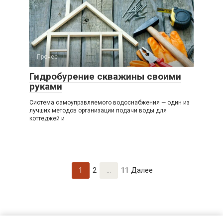
Прочее
Гидробурение скважины своими
руками
Система самоуправляемого водоснабжения — один из
лучших методов организации подачи воды для
коттеджей и
Навигация
1
2
…
11 Далее
по
записям